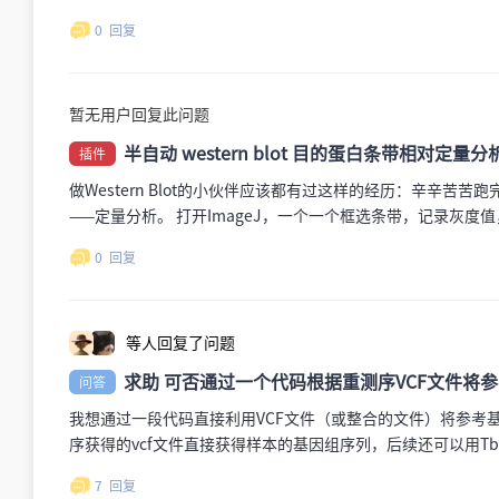
息学可视化分析平台。TBtools-II 在原 TBtools 
0
回复
释批处理基因结构可视化同源基因分析共线性分析（Synteny）
命令行批处理插件商店扩展典型应用场景基因组注释结果整理
完成科研分析论文TBtools: an integrative toolkit developed for in
暂无用户回复此问题
2020PubMed:https://pubmed.ncbi.nlm.nih.gov/32585190/Jo
2052(20)30187-8TBtools-II: A “one for all, all for one” bio
半自动 western blot 目的蛋白条带相对定量
插件
2023PubMed:https://pubmed.ncbi.nlm.nih.gov/37740491/Jo
做Western Blot的小伙伴应该都有过这样的经历：辛辛
2052(23)00281-2下载与资源GitHub：https://github.com/CJ-Ch
——定量分析。 打开ImageJ，一个一个框选条带，记录灰度
II/releases推荐下载：小飞机网盘https://share.feijipa
如果条带有拖尾、泳道歪斜、背景不均匀，那简直是噩梦。更
合工具。面向高质量参考基因组的“最后一公里”注释优化。代表
0
回复
一个经常和Western Blot打交道的生物信息学研究者，我
结构优化基因缺失/融合检查注释结果人工校正输出标准化示
条带图片（支持TIF、JPG、PNG等常见格式） 用框选的方式
构验证发表级基因模型修订参考资料方法介绍：https://www.maxapres
内参 和 目的条带 计算 相对表达量 ，并支持 归一化 一键导
本：https://share.feijipan.com/s/azYe3b75交
等人回复了问题
联起来，实现 半自动化的定量分析 。搞一个这个东西还花不
PacBio HiFi 长读长一键式组装工具箱。实现从 HiFi
算 HiFi 覆盖深度高频 k-mer 前缀筛选细胞器 reads降
求助 可否通过一个代码根据重测序VCF文件将
问答
自动生成组装结果质量评估生成交互式 HTML 报告：GC 含量
我想通过一段代码直接利用VCF文件（或整合的文件）将参考
因组组装叶绿体基因组组装多物种比较基因组细胞器基因组教学论文HiMT: An au
序获得的vcf文件直接获得样本的基因组序列，后续还可以用T
genomes from PacBio HiFi readsPlant Communications,
个文件（附件图）可以根据物理位置很好的满足SNP的替换，但
https://www.sciencedirect.com/science/article/pii/S2
7
回复
是生信出身的，请求大佬帮助，后续可以作为Tbtools插件，