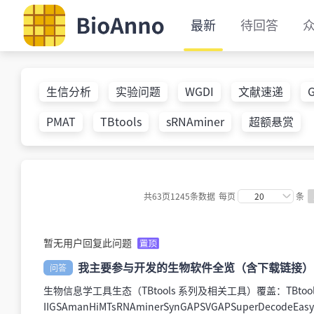
最新
待回答
生信分析
实验问题
WGDI
文献速递
PMAT
TBtools
sRNAminer
超额悬赏
共63页1245条数据
每页
20
条
暂无用户回复此问题
我主要参与开发的生物软件全览（含下载链接）
问答
生物信息学工具生态（TBtools 系列及相关工具）覆盖：TBtools / 
IIGSAmanHiMTsRNAminerSynGAPSVGAPSuperDecode